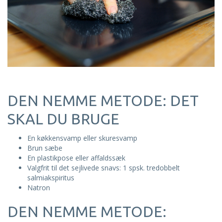
DEN NEMME METODE: DET
SKAL DU BRUGE
En
køkkensvamp
eller
skuresvamp
Brun sæbe
En
plastikpose
eller
affaldssæk
Valgfrit til det sejlivede snavs: 1 spsk.
tredobbelt
salmiakspiritus
Natron
DEN NEMME METODE: