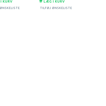
LÆG I KURV
I KURV
TILFØJ ØNSKELISTE
 ØNSKELISTE