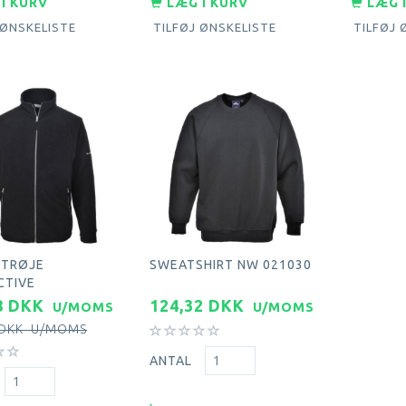
I KURV
LÆG I KURV
LÆG 
 ØNSKELISTE
TILFØJ ØNSKELISTE
TILFØJ 
 TRØJE
SWEATSHIRT NW 021030
CTIVE
8 DKK
124,32 DKK
U/MOMS
U/MOMS
 DKK
U/MOMS
ANTAL