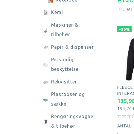
LÆG 
TILFØJ
Kemi
Maskiner &
-30%
tilbehør
Papir & dispenser
Personlig
beskyttelse
Rekvisitter
FLEECE
INTERA
Plastposer og
135,9
sække
194,26
Rengøringsvogne
& tilbehør
ANTAL