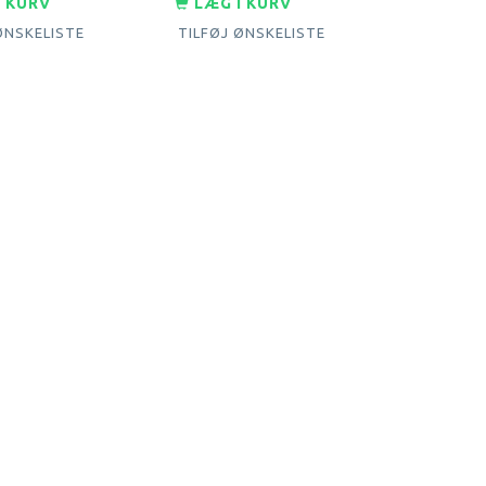
I KURV
LÆG I KURV
ØNSKELISTE
TILFØJ ØNSKELISTE