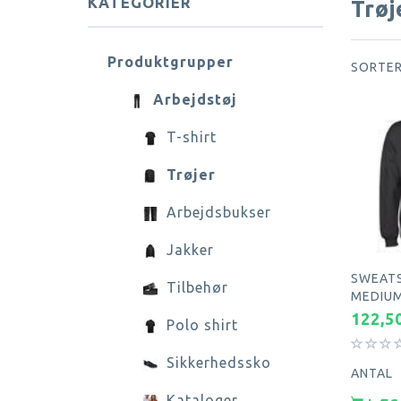
KATEGORIER
Trøj
Produktgrupper
SORTER
Arbejdstøj
T-shirt
Trøjer
Arbejdsbukser
Jakker
SWEATS
Tilbehør
MEDIU
122,5
Polo shirt
Sikkerhedssko
ANTAL
Kataloger