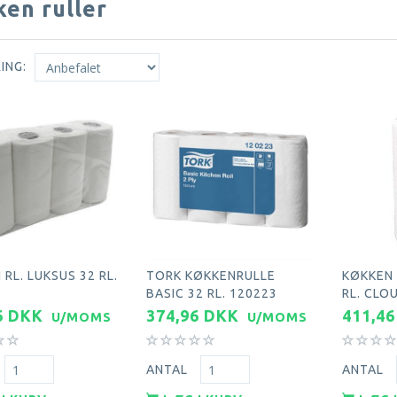
en ruller
ING:
RL. LUKSUS 32 RL.
TORK KØKKENRULLE
KØKKEN 
BASIC 32 RL. 120223
RL. CLO
6 DKK
374,96 DKK
411,4
U/MOMS
U/MOMS
ANTAL
ANTAL