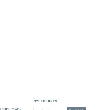
NYHEDSBREV
EMAIL-
I SUPPLY APS