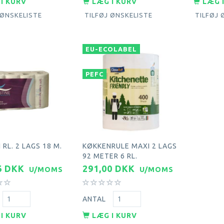
I KURV
LÆG I KURV
LÆG 
 ØNSKELISTE
TILFØJ ØNSKELISTE
TILFØJ 
EU-ECOLABEL
PEFC
RL. 2 LAGS 18 M.
KØKKENRULE MAXI 2 LAGS
92 METER 6 RL.
6 DKK
291,00 DKK
U/MOMS
U/MOMS
ANTAL
I KURV
LÆG I KURV