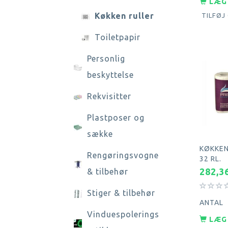
LÆG 
Køkken ruller
TILFØJ
Toiletpapir
Personlig
beskyttelse
Rekvisitter
Plastposer og
sække
KØKKEN 
Rengøringsvogne
32 RL.
282,3
& tilbehør
Stiger & tilbehør
ANTAL
Vinduespolerings
LÆG 