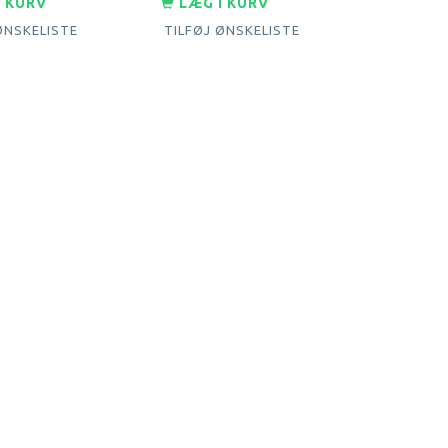
I KURV
LÆG I KURV
ØNSKELISTE
TILFØJ ØNSKELISTE