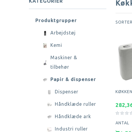
KATEGORIER
Køkk
Produktgrupper
SORTER
Arbejdstøj
Kemi
Maskiner &
tilbehør
Papir & dispenser
Dispenser
KØKKEN 
Håndklæde ruller
282,3
Håndklæde ark
ANTAL
Industri ruller