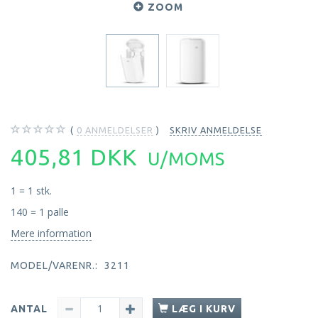
ZOOM
0
ANMELDELSER
SKRIV ANMELDELSE
405,81 DKK
U/MOMS
1 = 1 stk.
140 = 1 palle
Mere information
MODEL/VARENR.:
3211
ANTAL
LÆG I KURV