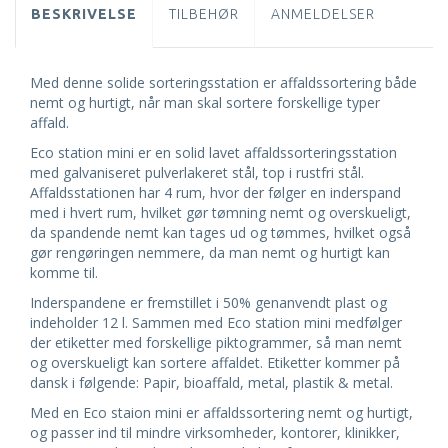
BESKRIVELSE
TILBEHØR
ANMELDELSER
Med denne solide sorteringsstation er affaldssortering både
nemt og hurtigt, når man skal sortere forskellige typer
affald.
Eco station mini er en solid lavet affaldssorteringsstation
med galvaniseret pulverlakeret stål, top i rustfri stål.
Affaldsstationen har 4 rum, hvor der følger en inderspand
med i hvert rum, hvilket gør tømning nemt og overskueligt,
da spandende nemt kan tages ud og tømmes, hvilket også
gør rengøringen nemmere, da man nemt og hurtigt kan
komme til.
Inderspandene er fremstillet i 50% genanvendt plast og
indeholder 12 l. Sammen med Eco station mini medfølger
der etiketter med forskellige piktogrammer, så man nemt
og overskueligt kan sortere affaldet. Etiketter kommer på
dansk i følgende: Papir, bioaffald, metal, plastik & metal.
Med en Eco staion mini er affaldssortering nemt og hurtigt,
og passer ind til mindre virksomheder, kontorer, klinikker,