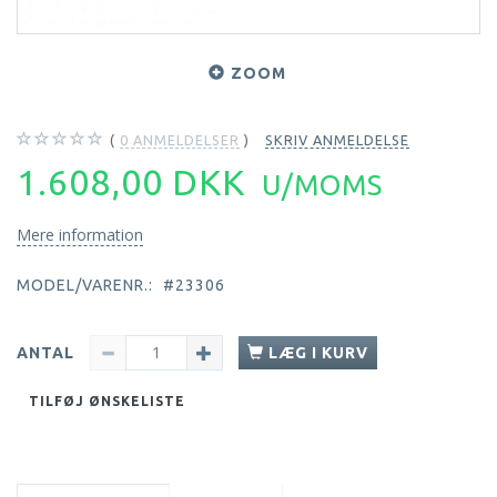
ZOOM
0
ANMELDELSER
SKRIV ANMELDELSE
1.608,00 DKK
U/MOMS
Mere information
MODEL/VARENR.:
#23306
ANTAL
LÆG I KURV
TILFØJ ØNSKELISTE