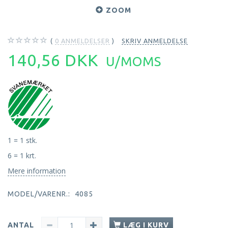
ZOOM
0
ANMELDELSER
SKRIV ANMELDELSE
140,56 DKK
U/MOMS
1 = 1 stk.
6 = 1 krt.
Mere information
MODEL/VARENR.:
4085
ANTAL
LÆG I KURV