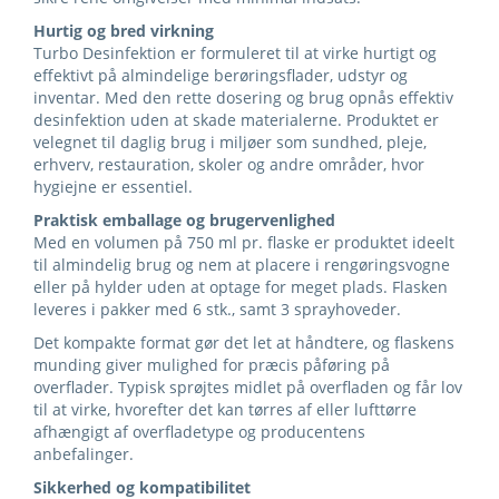
Hurtig og bred virkning
Turbo Desinfektion er formuleret til at virke hurtigt og
effektivt på almindelige berøringsflader, udstyr og
inventar. Med den rette dosering og brug opnås effektiv
desinfektion uden at skade materialerne. Produktet er
velegnet til daglig brug i miljøer som sundhed, pleje,
erhverv, restauration, skoler og andre områder, hvor
hygiejne er essentiel.
Praktisk emballage og brugervenlighed
Med en volumen på 750 ml pr. flaske er produktet ideelt
til almindelig brug og nem at placere i rengøringsvogne
eller på hylder uden at optage for meget plads. Flasken
leveres i pakker med 6 stk., samt 3 sprayhoveder.
Det kompakte format gør det let at håndtere, og flaskens
munding giver mulighed for præcis påføring på
overflader. Typisk sprøjtes midlet på overfladen og får lov
til at virke, hvorefter det kan tørres af eller lufttørre
afhængigt af overfladetype og producentens
anbefalinger.
Sikkerhed og kompatibilitet