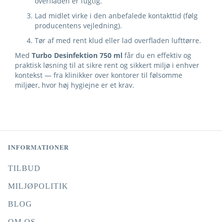
overfladen er fugtig.
Lad midlet virke i den anbefalede kontakttid (følg
producentens vejledning).
Tør af med rent klud eller lad overfladen lufttørre.
Med
Turbo Desinfektion 750 ml
får du en effektiv og
praktisk løsning til at sikre rent og sikkert miljø i enhver
kontekst — fra klinikker over kontorer til følsomme
miljøer, hvor høj hygiejne er et krav.
INFORMATIONER
TILBUD
MILJØPOLITIK
BLOG
OM OS