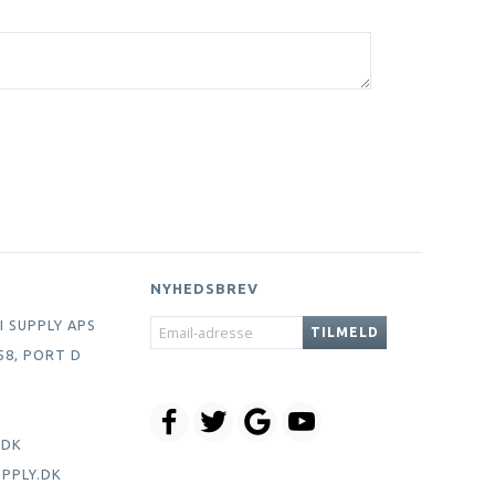
NYHEDSBREV
EMAIL-
I SUPPLY APS
TILMELD
ADRESSE
58, PORT D
.DK
PPLY.DK