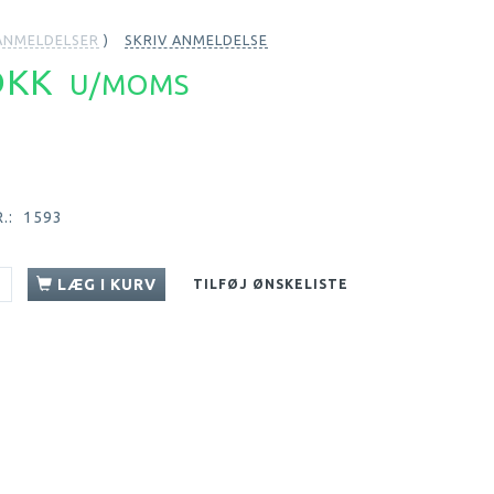
NMELDELSER
SKRIV ANMELDELSE
 DKK
U/MOMS
.:
1593
LÆG I KURV
TILFØJ ØNSKELISTE