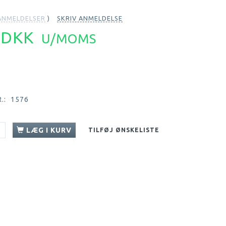
NMELDELSER
SKRIV ANMELDELSE
4 DKK
U/MOMS
.:
1576
LÆG I KURV
TILFØJ ØNSKELISTE