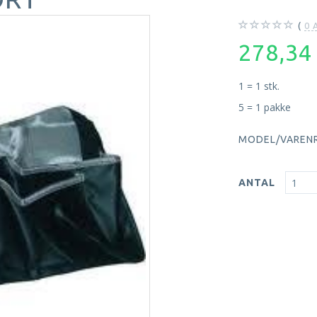
0
A
278,3
1 = 1 stk.
5 = 1 pakke
MODEL/VARENR
ANTAL