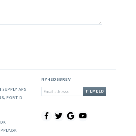
NYHEDSBREV
EMAIL-
I SUPPLY APS
TILMELD
ADRESSE
58, PORT D
.DK
PPLY.DK