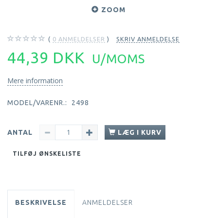
ZOOM
0
ANMELDELSER
SKRIV ANMELDELSE
44,39 DKK
U/MOMS
Mere information
MODEL/VARENR.:
2498
ANTAL
LÆG I KURV
TILFØJ ØNSKELISTE
BESKRIVELSE
ANMELDELSER