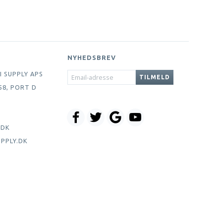
NYHEDSBREV
EMAIL-
I SUPPLY APS
TILMELD
ADRESSE
58, PORT D
.DK
PPLY.DK