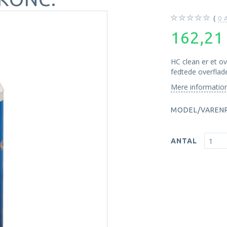
0
A
162,2
HC clean er et ov
fedtede overflad
Mere informatio
MODEL/VARENR
ANTAL