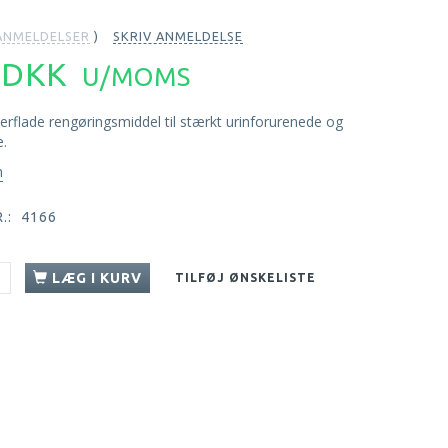
NMELDELSER
SKRIV ANMELDELSE
1 DKK
U/MOMS
erflade rengøringsmiddel til stærkt urinforurenede og
e.
n
.:
4166
LÆG I KURV
TILFØJ ØNSKELISTE