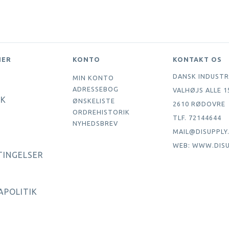
NER
KONTO
KONTAKT OS
DANSK INDUSTR
MIN KONTO
ADRESSEBOG
VALHØJS ALLE 1
IK
ØNSKELISTE
2610 RØDOVRE
ORDREHISTORIK
TLF. 72144644
NYHEDSBREV
MAIL@DISUPPLY
WEB: WWW.DISU
TINGELSER
APOLITIK