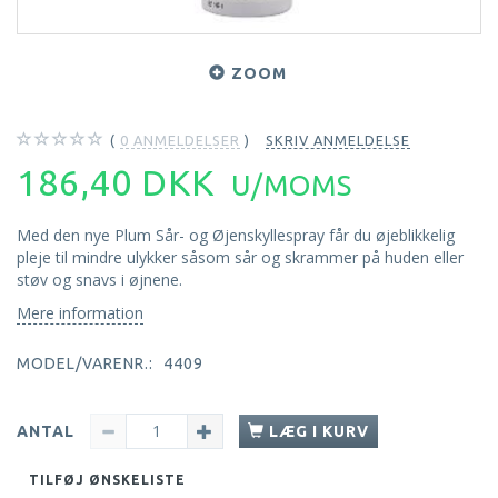
ZOOM
0
ANMELDELSER
SKRIV ANMELDELSE
186,40 DKK
U/MOMS
Med den nye Plum Sår- og Øjenskyllespray får du øjeblikkelig
pleje til mindre ulykker såsom sår og skrammer på huden eller
støv og snavs i øjnene.
Mere information
MODEL/VARENR.:
4409
ANTAL
LÆG I KURV
TILFØJ ØNSKELISTE