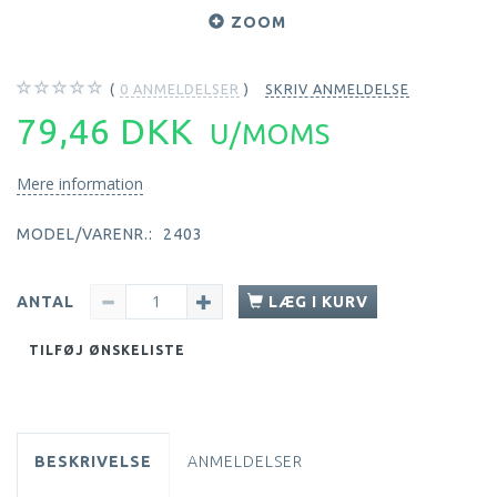
ZOOM
0
ANMELDELSER
SKRIV ANMELDELSE
79,46 DKK
U/MOMS
Mere information
MODEL/VARENR.:
2403
ANTAL
LÆG I KURV
TILFØJ ØNSKELISTE
BESKRIVELSE
ANMELDELSER