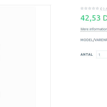
0
A
42,53
Mere informatio
MODEL/VARENR
ANTAL