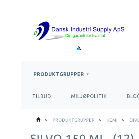
PRODUKTGRUPPER
TILBUD
MILJØPOLITIK
BLO
PRODUKTGRUPPER
KEMI
DIV
SILVO 150 ML. (12)