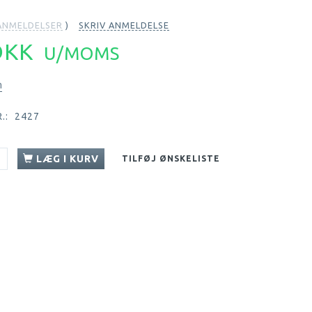
NMELDELSER
SKRIV ANMELDELSE
 DKK
U/MOMS
n
.:
2427
LÆG I KURV
TILFØJ ØNSKELISTE