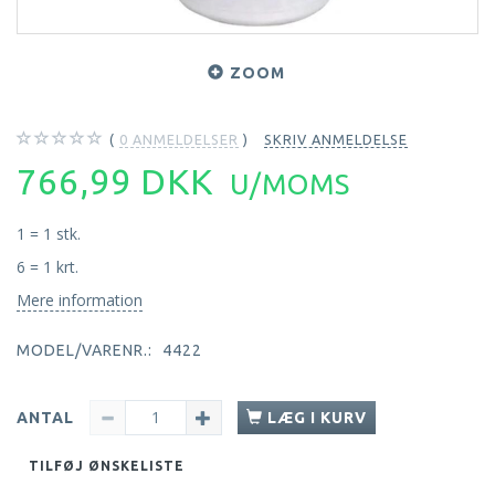
ZOOM
0
ANMELDELSER
SKRIV ANMELDELSE
766,99 DKK
U/MOMS
1 = 1 stk.
6 = 1 krt.
Mere information
MODEL/VARENR.:
4422
ANTAL
LÆG I KURV
TILFØJ ØNSKELISTE