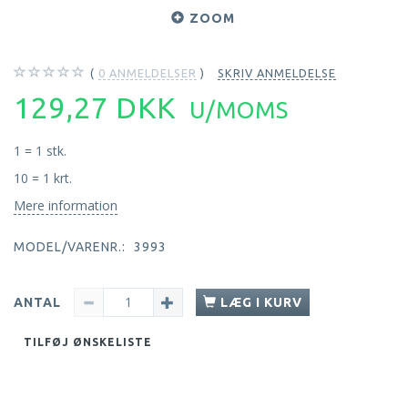
ZOOM
0
ANMELDELSER
SKRIV ANMELDELSE
129,27 DKK
U/MOMS
1 = 1 stk.
10 = 1 krt.
Mere information
MODEL/VARENR.:
3993
ANTAL
LÆG I KURV
TILFØJ ØNSKELISTE