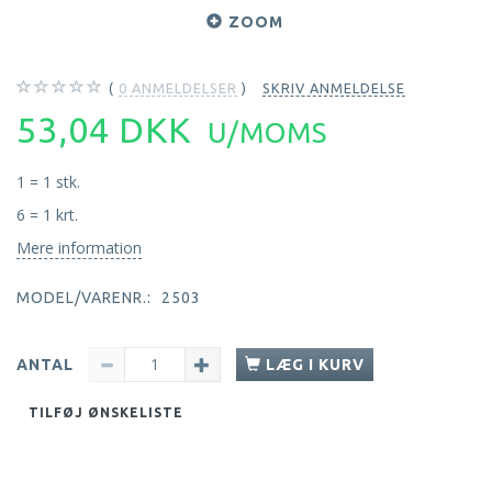
ZOOM
0
ANMELDELSER
SKRIV ANMELDELSE
53,04 DKK
U/MOMS
1 = 1 stk.
6 = 1 krt.
Mere information
MODEL/VARENR.:
2503
ANTAL
LÆG I KURV
TILFØJ ØNSKELISTE