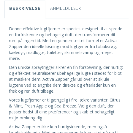
BESKRIVELSE
ANMELDELSER
Denne effektive lugtfjerner er specielt designet til at sprede
en forfriskende og behagelig duft, der transformerer dit
rum på ingen tid. Med en gennemtestet formel er Activa
Zapper den ideelle løsning mod lugtgener fra tobaksrøg,
kæledyr, madlugte, toiletter, skimmelsvamp og meget
mere.
Den unikke spraytrigger sikrer en fin forstøvning, der hurtigt
og effektivt neutraliserer ubehagelige lugte i stedet for blot
at maskere dem. Activa Zapper går ud over at skjule
lugtene ved at angribe dem direkte og efterlader kun en
frisk og ren duft tilbage.
Vores lugtfjerner er tilgængelig i fire lækre varianter: Citrus
& Mint, Fresh Apple og Sea Breeze. Vælg den duft, der
passer bedst til dine præferencer og skab et behageligt
miljø omkring dig.
Activa Zapper er ikke kun hurtigvirkende, men også
langtidsvirkende. Med en imponerende kapacitet på op til