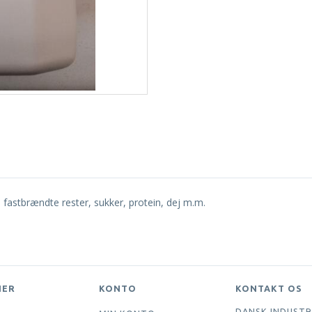
d, fastbrændte rester, sukker, protein, dej m.m.
NER
KONTO
KONTAKT OS
DANSK INDUSTR