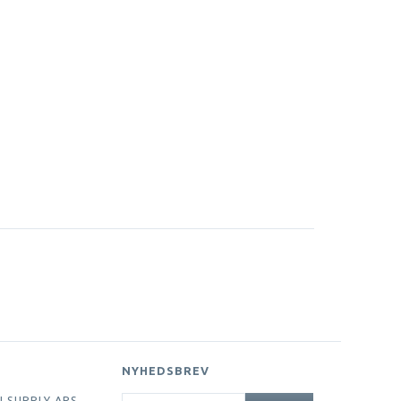
NYHEDSBREV
EMAIL-
I SUPPLY APS