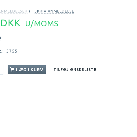
NMELDELSER
SKRIV ANMELDELSE
9 DKK
U/MOMS
n
.:
3755
LÆG I KURV
TILFØJ ØNSKELISTE