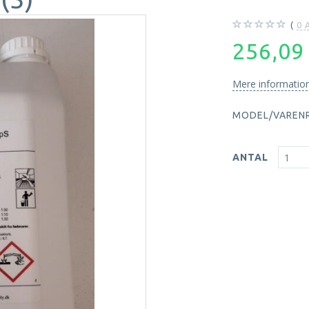
0
A
256,0
Mere informatio
MODEL/VARENR
ANTAL