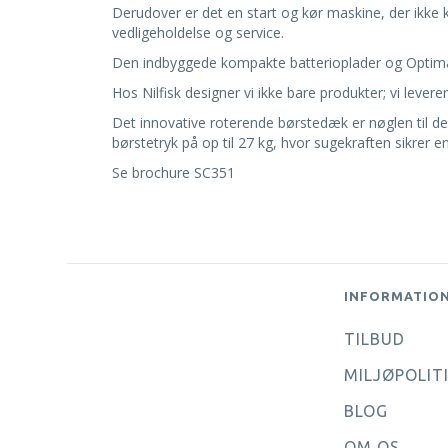
Derudover er det en start og kør maskine, der ikke 
vedligeholdelse og service.
Den indbyggede kompakte batterioplader og Optima 
Hos Nilfisk designer vi ikke bare produkter; vi lever
Det innovative roterende børstedæk er nøglen til 
børstetryk på op til 27 kg, hvor sugekraften sikrer en
Se brochure
SC351
INFORMATIO
TILBUD
MILJØPOLIT
BLOG
OM OS