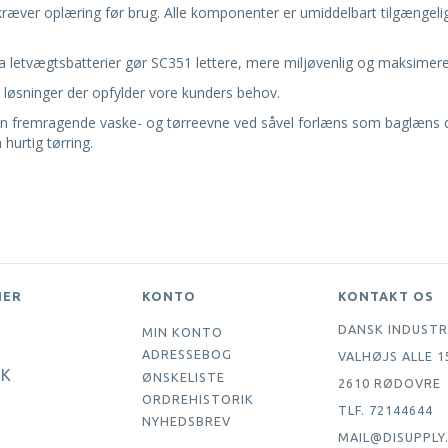
kræver oplæring før brug. Alle komponenter er umiddelbart tilgængelig
letvægtsbatterier gør SC351 lettere, mere miljøvenlig og maksimerer
er løsninger der opfylder vore kunders behov.
den fremragende vaske- og tørreevne ved såvel forlæns som baglæns d
 hurtig tørring.
NER
KONTO
KONTAKT OS
DANSK INDUSTR
MIN KONTO
ADRESSEBOG
VALHØJS ALLE 1
IK
ØNSKELISTE
2610 RØDOVRE
ORDREHISTORIK
TLF. 72144644
NYHEDSBREV
MAIL@DISUPPLY