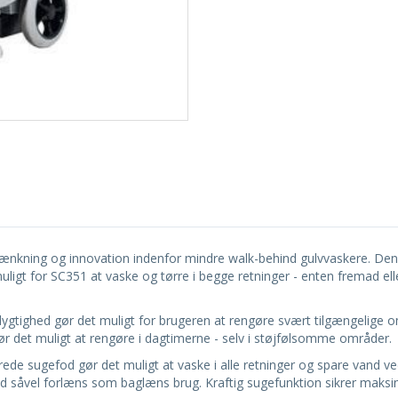
nkning og innovation indenfor mindre walk-behind gulvvaskere. Den b
ligt for SC351 at vaske og tørre i begge retninger - enten fremad el
ighed gør det muligt for brugeren at rengøre svært tilgængelige om
ør det muligt at rengøre i dagtimerne - selv i støjfølsomme områder.
de sugefod gør det muligt at vaske i alle retninger og spare vand ve
d såvel forlæns som baglæns brug. Kraftig sugefunktion sikrer maksi