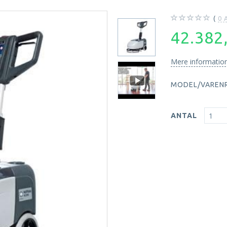
0
A
42.382
Mere informatio
MODEL/VARENR
ANTAL