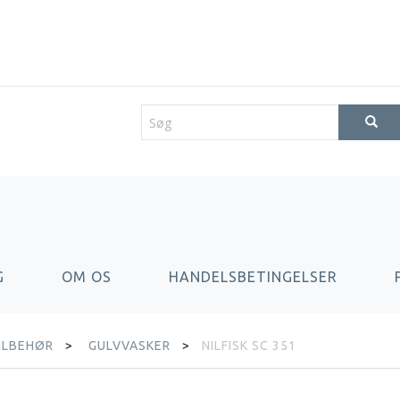
G
OM OS
HANDELSBETINGELSER
ILBEHØR
GULVVASKER
NILFISK SC 351