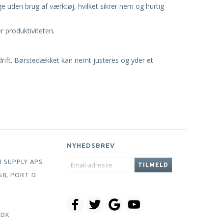
e uden brug af værktøj, hvilket sikrer nem og hurtig
 produktiviteten.
rift. Børstedækket kan nemt justeres og yder et
NYHEDSBREV
EMAIL-
I SUPPLY APS
TILMELD
ADRESSE
58, PORT D
.DK