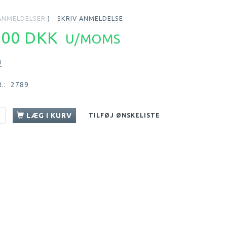
NMELDELSER
SKRIV ANMELDELSE
,00 DKK
U/MOMS
n
.:
2789
LÆG I KURV
TILFØJ ØNSKELISTE