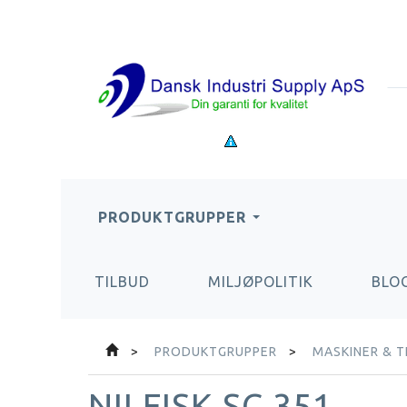
PRODUKTGRUPPER
TILBUD
MILJØPOLITIK
BLO
PRODUKTGRUPPER
MASKINER & T
NILFISK SC 351