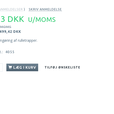
NMELDELSER
SKRIV ANMELDELSE
73 DKK
U/MOMS
/MOMS
.499,42 DKK
gøring af rulletrapper.
.:
4055
LÆG I KURV
TILFØJ ØNSKELISTE