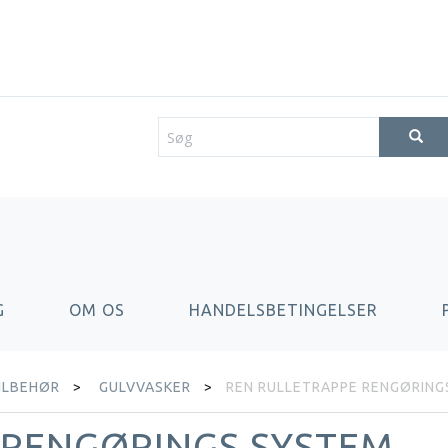
G
OM OS
HANDELSBETINGELSER
ILBEHØR
GULVVASKER
REN RULLETRAPPE RENGØRING
 RENGØRINGS SYSTEM