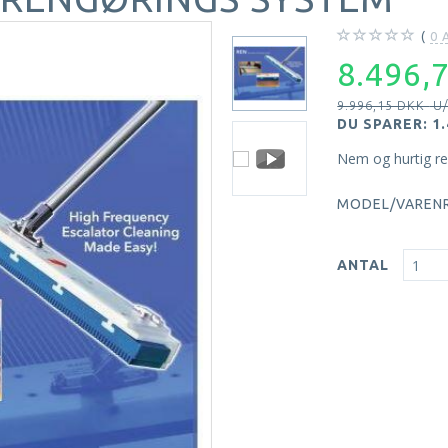
0
A
8.496,
9.996,15 DKK
U
DU SPARER:
1
Nem og hurtig ren
MODEL/VARENR
ANTAL