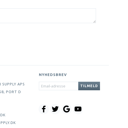
NYHEDSBREV
EMAIL-
I SUPPLY APS
TILMELD
ADRESSE
58, PORT D
.DK
PPLY.DK