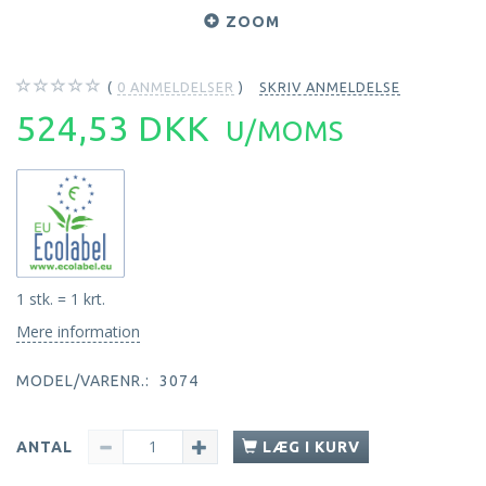
ZOOM
0
ANMELDELSER
SKRIV ANMELDELSE
524,53 DKK
U/MOMS
1 stk. = 1 krt.
Mere information
MODEL/VARENR.:
3074
ANTAL
LÆG I KURV