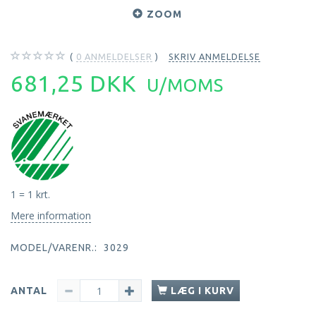
ZOOM
0
ANMELDELSER
SKRIV ANMELDELSE
681,25 DKK
U/MOMS
1 = 1 krt.
Mere information
MODEL/VARENR.:
3029
ANTAL
LÆG I KURV