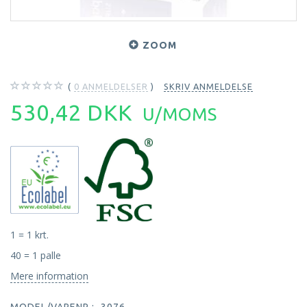
ZOOM
0
ANMELDELSER
SKRIV ANMELDELSE
530,42 DKK
U/MOMS
1 = 1 krt.
40 = 1 palle
Mere information
MODEL/VARENR.:
3076