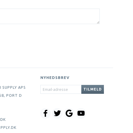
NYHEDSBREV
EMAIL-
I SUPPLY APS
TILMELD
ADRESSE
58, PORT D
.DK
PPLY.DK