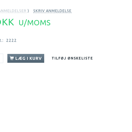
NMELDELSER
SKRIV ANMELDELSE
 DKK
U/MOMS
.:
2222
LÆG I KURV
TILFØJ ØNSKELISTE