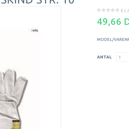
0
A
49,66
MODEL/VARENR
ANTAL