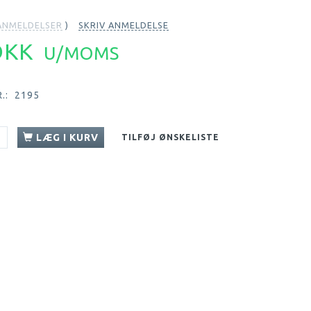
NMELDELSER
SKRIV ANMELDELSE
 DKK
U/MOMS
.:
2195
LÆG I KURV
TILFØJ ØNSKELISTE