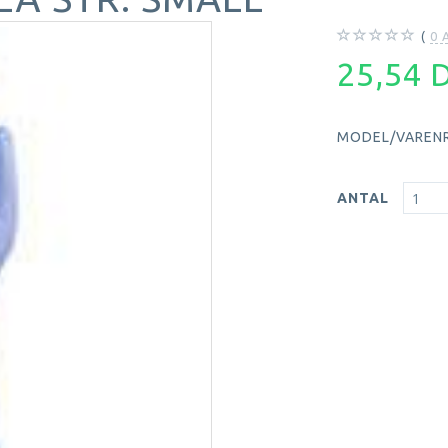
0
A
25,54
MODEL/VARENR
ANTAL