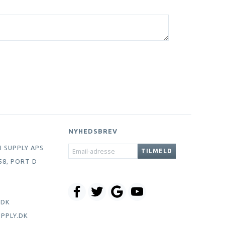
NYHEDSBREV
EMAIL-
I SUPPLY APS
TILMELD
ADRESSE
58, PORT D
.DK
PPLY.DK