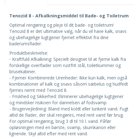
Tenozid 8 - Afkalkningsmiddel til Bade- og Toiletrum
Optimal rengøring og pleje til dit bade- og toiletrum!
Tenozid 8 er det ultimative valg, når du vil have kalk, snavs
og ubehagelige lugtgener fjernet effektivt fra dine
baderumsflader.
Produktbeskrivelse:
- Kraftfuld Afkalkning: Specielt designet til at fjerne kalk fra
forskellige overflader som rustfrit stål, toiletkummer og
brusekabiner.
- Fjerner Kombinerede Urenheder: Ikke kun kalk, men også
kombinationer af kalk og snavs såsom sæbelus og hudfedt
fjernes nemt med Tenozid 8.
- Friskhed og Sikkerhed: Eliminerer ubehagelige lugtgener
og mindsker risikoen for dannelsen af fodsvamp.
- Brugervejledning: Bland med koldt eller lunkent vand. Fugt
altid de flader, der skal rengøres, med rent vand før brug.
For optimal rengøring, brug 3 dl til 10 l. vand. Påfør
opløsningen med en børste, svamp, skumkanon eller
lignende. Skyl altid efter med rent vand.