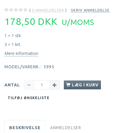
0
ANMELDELSER
SKRIV ANMELDELSE
178,50 DKK
U/MOMS
1 = 1 stk.
3 = 1 krt.
Mere information
MODEL/VARENR.:
3995
ANTAL
LÆG I KURV
TILFØJ ØNSKELISTE
BESKRIVELSE
ANMELDELSER