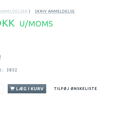
NMELDELSER
SKRIV ANMELDELSE
 DKK
U/MOMS
n
.:
3852
LÆG I KURV
TILFØJ ØNSKELISTE