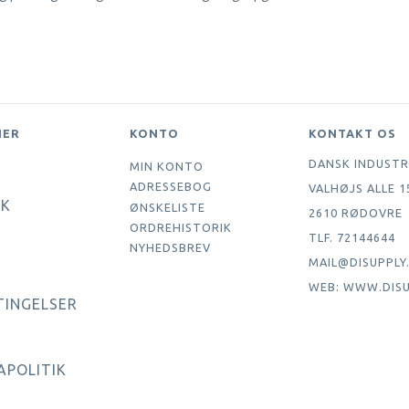
NER
KONTO
KONTAKT OS
DANSK INDUSTR
MIN KONTO
ADRESSEBOG
VALHØJS ALLE 1
IK
ØNSKELISTE
2610 RØDOVRE
ORDREHISTORIK
TLF. 72144644
NYHEDSBREV
MAIL@DISUPPLY
WEB: WWW.DISU
TINGELSER
APOLITIK