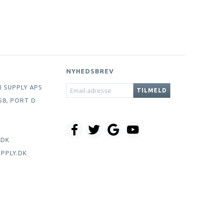
NYHEDSBREV
EMAIL-
I SUPPLY APS
TILMELD
ADRESSE
58, PORT D
.DK
PPLY.DK