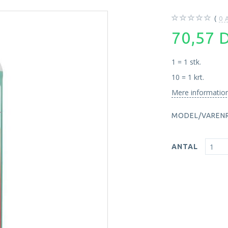
0
A
70,57
1 = 1 stk.
10 = 1 krt.
Mere informatio
MODEL/VARENR
ANTAL