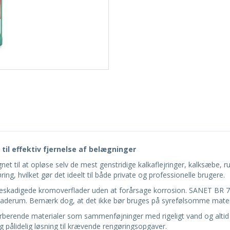
til effektiv fjernelse af belægninger
et til at opløse selv de mest genstridige kalkaflejringer, kalksæbe, 
ing, hvilket gør det ideelt til både private og professionelle brugere.
kadigede kromoverflader uden at forårsage korrosion. SANET BR 75 er 
g baderum. Bemærk dog, at det ikke bør bruges på syrefølsomme mater
rberende materialer som sammenføjninger med rigeligt vand og altid t
g pålidelig løsning til krævende rengøringsopgaver.