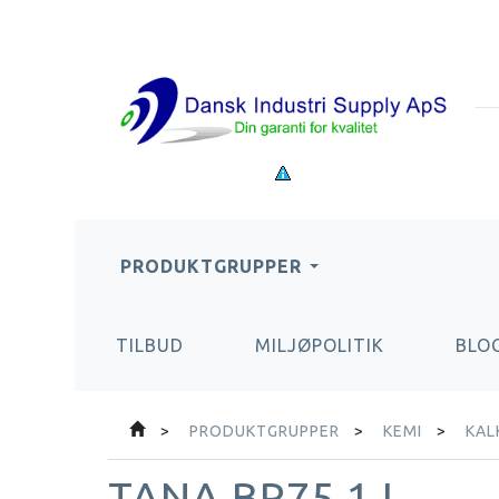
PRODUKTGRUPPER
TILBUD
MILJØPOLITIK
BLO
PRODUKTGRUPPER
KEMI
KAL
TANA BR75 1 L.