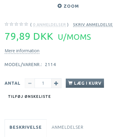
ZOOM
0
ANMELDELSER
SKRIV ANMELDELSE
79,89 DKK
U/MOMS
Mere information
MODEL/VARENR.:
2114
ANTAL
LÆG I KURV
TILFØJ ØNSKELISTE
BESKRIVELSE
ANMELDELSER