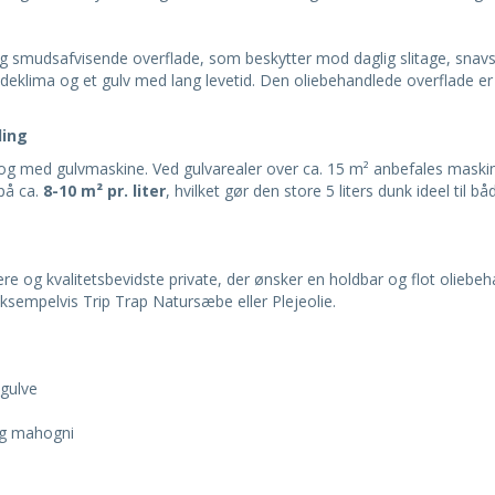
g smudsafvisende overflade, som beskytter mod daglig slitage, snavs 
dt indeklima og et gulv med lang levetid. Den oliebehandlede overflade
ling
og med gulvmaskine. Ved gulvarealer over ca. 15 m² anbefales maskin
på ca.
8-10 m² pr. liter
, hvilket gør den store 5 liters dunk ideel til 
og kvalitetsbevidste private, der ønsker en holdbar og flot oliebehan
sempelvis Trip Trap Natursæbe eller Plejeolie.
ægulve
og mahogni