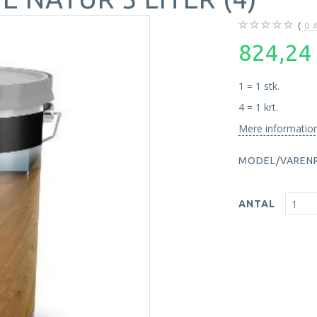
0
A
824,2
1 = 1 stk.
4 = 1 krt.
Mere informatio
MODEL/VARENR
ANTAL