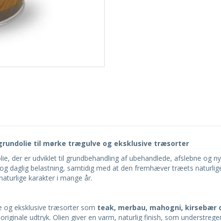
l grundolie til mørke trægulve og eksklusive træsorter
lie, der er udviklet til grundbehandling af ubehandlede, afslebne og n
g og daglig belastning, samtidig med at den fremhæver træets naturlig
aturlige karakter i mange år.
rke og eksklusive træsorter som
teak, merbau, mahogni, kirsebær 
riginale udtryk. Olien giver en varm, naturlig finish, som understreg