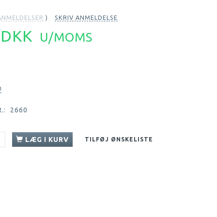
NMELDELSER
SKRIV ANMELDELSE
4 DKK
U/MOMS
n
.:
2660
LÆG I KURV
TILFØJ ØNSKELISTE