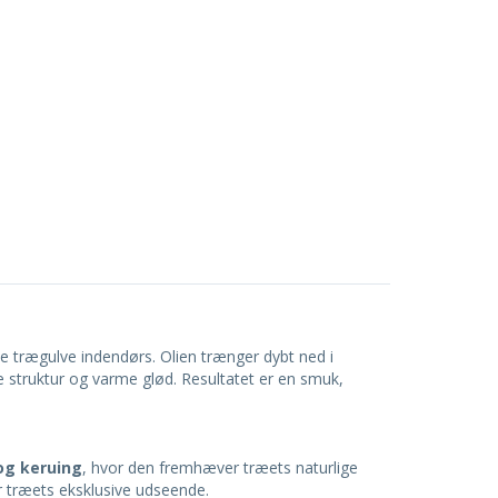
ye trægulve indendørs. Olien trænger dybt ned i
e struktur og varme glød. Resultatet er en smuk,
og keruing
, hvor den fremhæver træets naturlige
er træets eksklusive udseende.