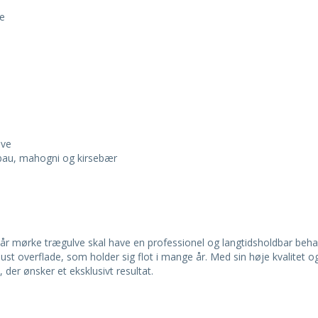
te
lve
rbau, mahogni og kirsebær
, når mørke trægulve skal have en professionel og langtidsholdbar beha
st overflade, som holder sig flot i mange år. Med sin høje kvalitet 
der ønsker et eksklusivt resultat.