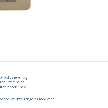
 af lud-, sæbe- og
Trap Trærens er
fter, paneler m.v.
moppe. Værktøj rengøres med vand.