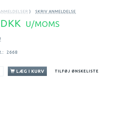
NMELDELSER
SKRIV ANMELDELSE
6 DKK
U/MOMS
n
.:
2668
LÆG I KURV
TILFØJ ØNSKELISTE