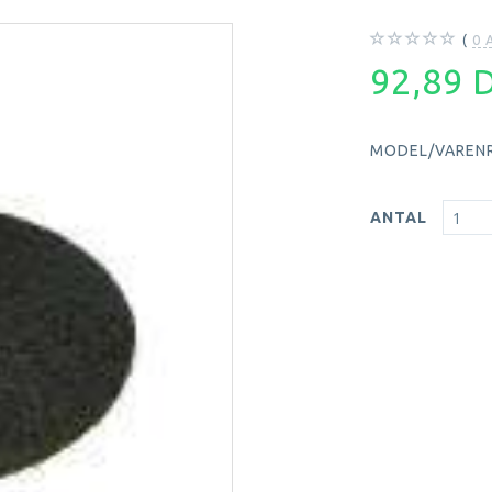
0
A
92,89
MODEL/VARENR
ANTAL