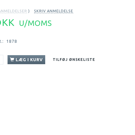
NMELDELSER
SKRIV ANMELDELSE
 DKK
U/MOMS
.:
1878
LÆG I KURV
TILFØJ ØNSKELISTE