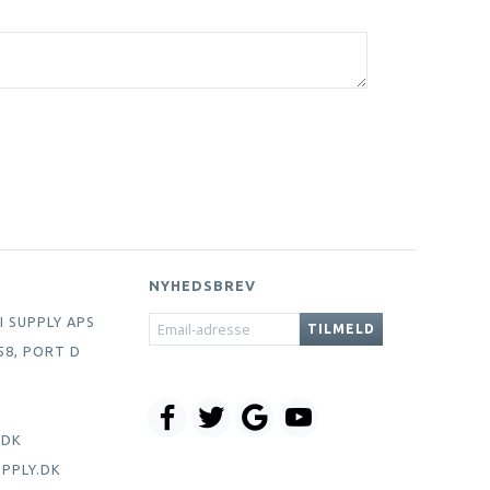
NYHEDSBREV
EMAIL-
I SUPPLY APS
TILMELD
ADRESSE
58, PORT D
.DK
PPLY.DK