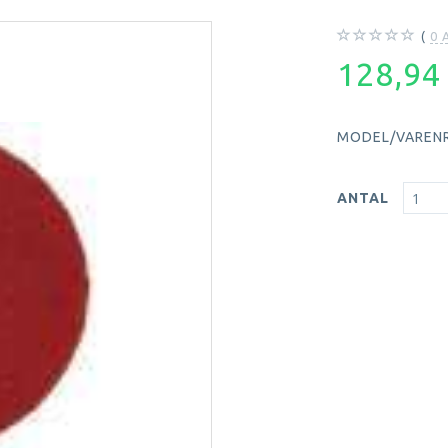
0
A
128,9
MODEL/VARENR
ANTAL