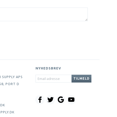
NYHEDSBREV
EMAIL-
I SUPPLY APS
TILMELD
ADRESSE
58, PORT D
.DK
PPLY.DK