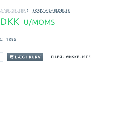
NMELDELSER
SKRIV ANMELDELSE
4 DKK
U/MOMS
.:
1896
LÆG I KURV
TILFØJ ØNSKELISTE