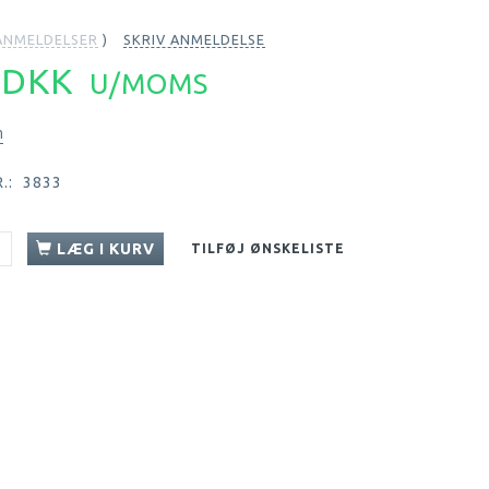
NMELDELSER
SKRIV ANMELDELSE
7 DKK
U/MOMS
n
.:
3833
LÆG I KURV
TILFØJ ØNSKELISTE