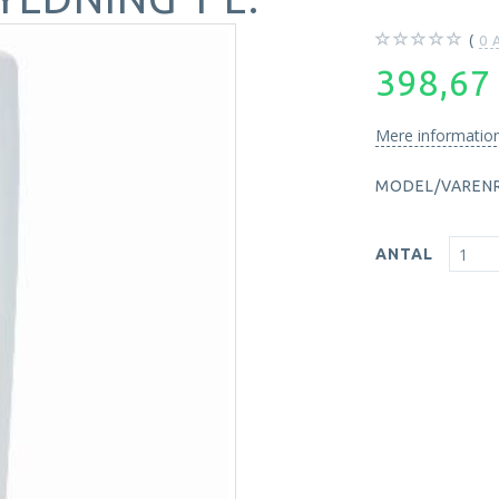
0
A
398,6
Mere informatio
MODEL/VARENR
ANTAL