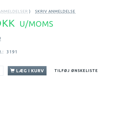
NMELDELSER
SKRIV ANMELDELSE
 DKK
U/MOMS
n
.:
3191
LÆG I KURV
TILFØJ ØNSKELISTE