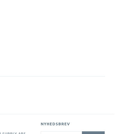
NYHEDSBREV
EMAIL-
I SUPPLY APS