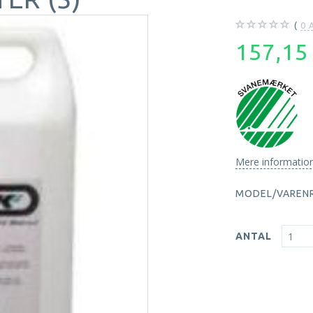
0
A
157,1
Mere informatio
MODEL/VARENR
ANTAL