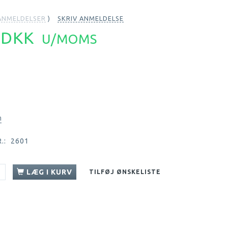
NMELDELSER
SKRIV ANMELDELSE
5 DKK
U/MOMS
n
.:
2601
LÆG I KURV
TILFØJ ØNSKELISTE