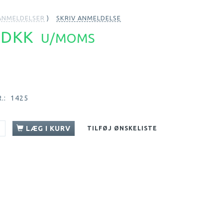
NMELDELSER
SKRIV ANMELDELSE
4 DKK
U/MOMS
.:
1425
LÆG I KURV
TILFØJ ØNSKELISTE