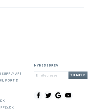
NYHEDSBREV
EMAIL-
I SUPPLY APS
TILMELD
ADRESSE
58, PORT D
.DK
PPLY.DK