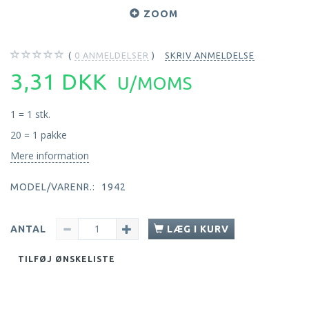
ZOOM
0
ANMELDELSER
SKRIV ANMELDELSE
3,31 DKK
U/MOMS
1 = 1 stk.
20 = 1 pakke
Mere information
MODEL/VARENR.:
1942
ANTAL
LÆG I KURV
TILFØJ ØNSKELISTE