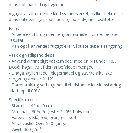
dens holdbarhed og hygiejne.
Vigtigst af alt er denne klud svanemærket, hvilket bekræfter
dens miljøvenlige produktion og bæredygtige kvaliteter.
Brug:
- Anbefales til brug uden rengøringsmidler for det bedste
resultat.
- Kan også anvendes fugtigt eller vådt for dybere rengøring.
Vask og vedligeholdelse:
- Anvend almindeligt vaskemiddel med en pH under 10,5.
Dosér højst 1/3 af den anbefalede mængde.
- Undgå skyllemiddel, blegemiddel og stærke alkaliske
rengøringsmidler (≤ 12).
- Tørretumbling ved fugtindstillet tilstand eller skabstørring
tilladt op til 80°C.
Specifikationer:
- Størrelse: 40 x 40 cm.
- Materiale: 80% Polyester / 20% Polyamid.
- Farvevalg: Blå, rød, grøn, gul, sort.
- Antal vaske: Over 500 gange.
- Vægt: 360 g/m².