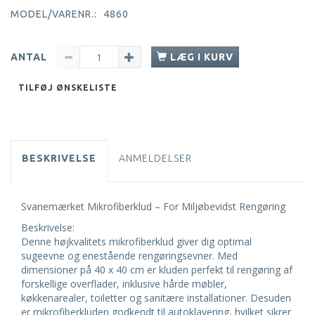
MODEL/VARENR.:
4860
ANTAL
LÆG I KURV
TILFØJ ØNSKELISTE
BESKRIVELSE
ANMELDELSER
Svanemærket Mikrofiberklud – For Miljøbevidst Rengøring
Beskrivelse:
Denne højkvalitets mikrofiberklud giver dig optimal
sugeevne og enestående rengøringsevner. Med
dimensioner på 40 x 40 cm er kluden perfekt til rengøring af
forskellige overflader, inklusive hårde møbler,
køkkenarealer, toiletter og sanitære installationer. Desuden
er mikrofiberkluden godkendt til autoklavering, hvilket sikrer