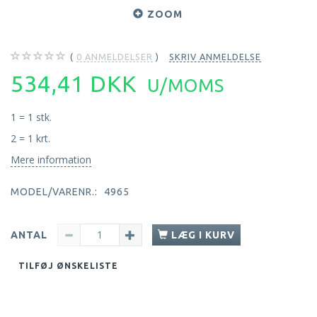
ZOOM
0
ANMELDELSER
SKRIV ANMELDELSE
534,41 DKK
U/MOMS
1 = 1 stk.
2 = 1 krt.
Mere information
MODEL/VARENR.:
4965
ANTAL
LÆG I KURV
TILFØJ ØNSKELISTE