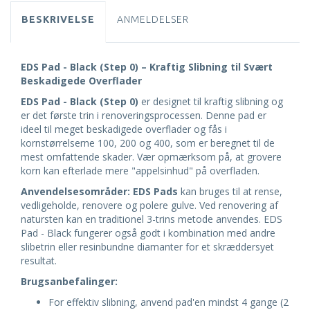
BESKRIVELSE
ANMELDELSER
EDS Pad - Black (Step 0) – Kraftig Slibning til Svært
Beskadigede Overflader
EDS Pad - Black (Step 0)
er designet til kraftig slibning og
er det første trin i renoveringsprocessen. Denne pad er
ideel til meget beskadigede overflader og fås i
kornstørrelserne 100, 200 og 400, som er beregnet til de
mest omfattende skader. Vær opmærksom på, at grovere
korn kan efterlade mere "appelsinhud" på overfladen.
Anvendelsesområder:
EDS Pads
kan bruges til at rense,
vedligeholde, renovere og polere gulve. Ved renovering af
natursten kan en traditionel 3-trins metode anvendes. EDS
Pad - Black fungerer også godt i kombination med andre
slibetrin eller resinbundne diamanter for et skræddersyet
resultat.
Brugsanbefalinger:
For effektiv slibning, anvend pad'en mindst 4 gange (2