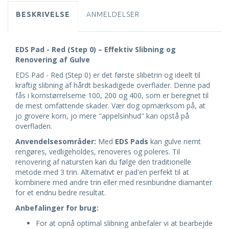
BESKRIVELSE
ANMELDELSER
EDS Pad - Red (Step 0) – Effektiv Slibning og
Renovering af Gulve
EDS Pad - Red (Step 0) er det første slibetrin og ideelt til
kraftig slibning af hårdt beskadigede overflader. Denne pad
fås i kornstørrelserne 100, 200 og 400, som er beregnet til
de mest omfattende skader. Vær dog opmærksom på, at
jo grovere korn, jo mere "appelsinhud" kan opstå på
overfladen.
Anvendelsesområder:
Med
EDS Pads
kan gulve nemt
rengøres, vedligeholdes, renoveres og poleres. Til
renovering af natursten kan du følge den traditionelle
metode med 3 trin. Alternativt er pad'en perfekt til at
kombinere med andre trin eller med resinbundne diamanter
for et endnu bedre resultat.
Anbefalinger for brug:
For at opnå optimal slibning anbefaler vi at bearbejde