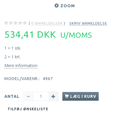
ZOOM
0
ANMELDELSER
SKRIV ANMELDELSE
534,41 DKK
U/MOMS
1 = 1 stk.
2 = 1 krt.
Mere information
MODEL/VARENR.:
4967
ANTAL
LÆG I KURV
TILFØJ ØNSKELISTE