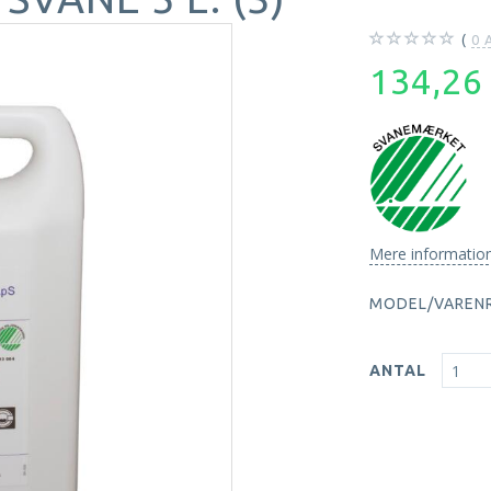
0
A
134,2
Mere informatio
MODEL/VARENR
ANTAL