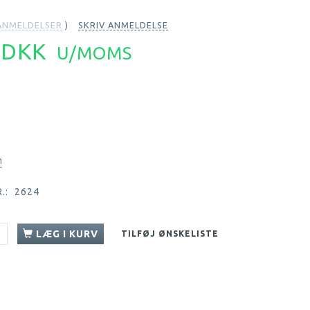
NMELDELSER
SKRIV ANMELDELSE
6 DKK
U/MOMS
n
.:
2624
LÆG I KURV
TILFØJ ØNSKELISTE