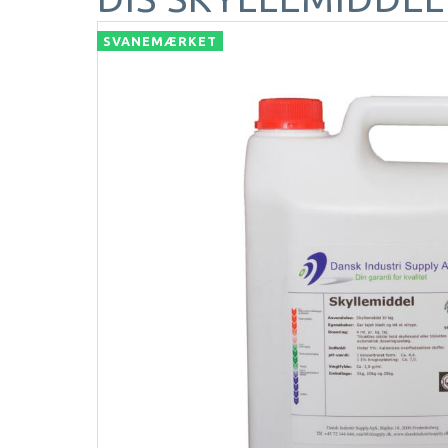
SVANEMÆRKET