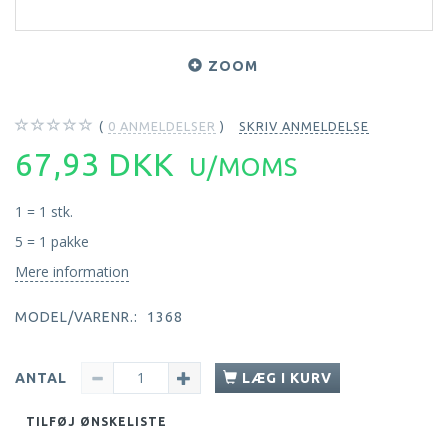
ZOOM
0
ANMELDELSER
SKRIV ANMELDELSE
67,93 DKK
U/MOMS
1 = 1 stk.
5 = 1 pakke
Mere information
MODEL/VARENR.:
1368
ANTAL
LÆG I KURV
TILFØJ ØNSKELISTE