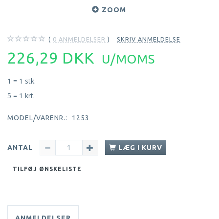
ZOOM
0
ANMELDELSER
SKRIV ANMELDELSE
226,29 DKK
U/MOMS
1 = 1 stk.
5 = 1 krt.
MODEL/VARENR.:
1253
ANTAL
LÆG I KURV
TILFØJ ØNSKELISTE
ANMELDELSER