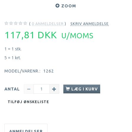
ZOOM
0
ANMELDELSER
SKRIV ANMELDELSE
117,81 DKK
U/MOMS
1 = 1 stk.
5 = 1 krt.
MODEL/VARENR.:
1262
ANTAL
LÆG I KURV
TILFØJ ØNSKELISTE
ANMELDELSER