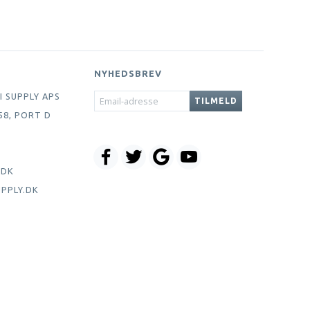
NYHEDSBREV
EMAIL-
I SUPPLY APS
TILMELD
ADRESSE
58, PORT D
.DK
PPLY.DK