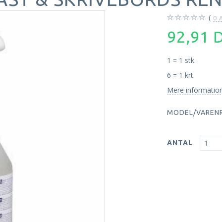
0
A
92,91
1 = 1 stk.
6 = 1 krt.
Mere informatio
MODEL/VARENR
ANTAL