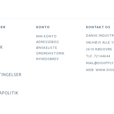
NER
KONTO
KONTAKT OS
DANSK INDUSTR
MIN KONTO
ADRESSEBOG
VALHØJS ALLE 1
IK
ØNSKELISTE
2610 RØDOVRE
ORDREHISTORIK
TLF. 72144644
NYHEDSBREV
MAIL@DISUPPLY
WEB: WWW.DISU
TINGELSER
APOLITIK