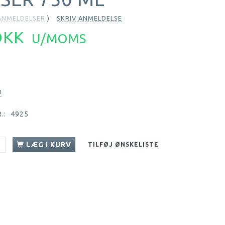
NMELDELSER
SKRIV ANMELDELSE
 DKK
U/MOMS
n
.:
4925
LÆG I KURV
TILFØJ ØNSKELISTE