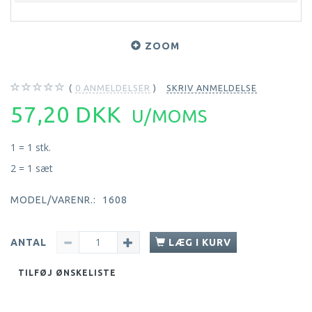
ZOOM
0
ANMELDELSER
SKRIV ANMELDELSE
57,20 DKK
U/MOMS
1 = 1 stk.
2 = 1 sæt
MODEL/VARENR.:
1608
ANTAL
LÆG I KURV
TILFØJ ØNSKELISTE